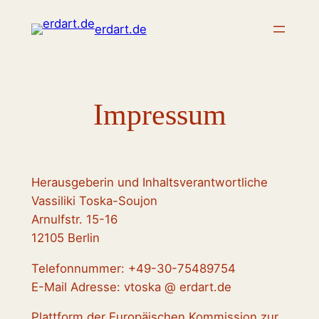
Zum
erdart.de
Inhalt
springen
Impressum
Herausgeberin und Inhaltsverantwortliche
Vassiliki Toska-Soujon
Arnulfstr. 15-16
12105 Berlin
Telefonnummer: +49-30-75489754
E-Mail Adresse: vtoska @ erdart.de
Plattform der Europäischen Kommission zur